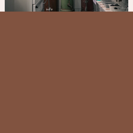
Onze Collectie
We tonen het vakmanschap van loodgieters, 
zowel traditioneel als modern: van het 
aanbrengen van zinken goten en 
hemelwaterafvoeren, lood aansluitingen, tot 
dakbedekking op platte en schuine daken, en de 
aanleg van water-, gas- (aardgas, stadsgas, 
biogas, propaangas) en cv-installaties.  De 
tentoonstelling belicht verschillende 
materiaalbewerkingen, waaronder:
Loodbewerking oud:
Riolering van loden buis, privaat pijp100 mm.